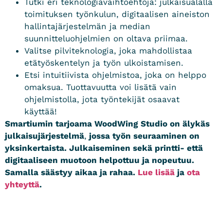
Tutki eri teknologiavaihtoehtoja: julkaisualalla
toimituksen työnkulun, digitaalisen aineiston
hallintajärjestelmän ja median
suunnitteluohjelmien on oltava priimaa.
Valitse pilviteknologia, joka mahdollistaa
etätyöskentelyn ja työn ulkoistamisen.
Etsi intuitiivista ohjelmistoa, joka on helppo
omaksua. Tuottavuutta voi lisätä vain
ohjelmistolla, jota työntekijät osaavat
käyttää!
Smartiumin tarjoama WoodWing Studio on älykäs
julkaisujärjestelmä
,
jossa työn seuraaminen on
yksinkertaista. Julkaiseminen sekä printti- että
digitaaliseen muotoon helpottuu ja nopeutuu.
Samalla säästyy aikaa ja rahaa.
Lue lisää
ja
ota
yhteyttä
.