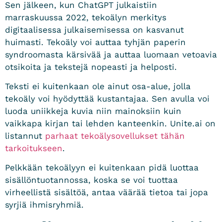
Sen jälkeen, kun ChatGPT julkaistiin
marraskuussa 2022, tekoälyn merkitys
digitaalisessa julkaisemisessa on kasvanut
huimasti. Tekoäly voi auttaa tyhjän paperin
syndroomasta kärsivää ja auttaa luomaan vetoavia
otsikoita ja tekstejä nopeasti ja helposti.
Teksti ei kuitenkaan ole ainut osa-alue, jolla
tekoäly voi hyödyttää kustantajaa. Sen avulla voi
luoda uniikkeja kuvia niin mainoksiin kuin
vaikkapa kirjan tai lehden kanteenkin. Unite.ai on
listannut
parhaat tekoälysovellukset tähän
tarkoitukseen
.
Pelkkään tekoälyyn ei kuitenkaan pidä luottaa
sisällöntuotannossa, koska se voi tuottaa
virheellistä sisältöä, antaa väärää tietoa tai jopa
syrjiä ihmisryhmiä.