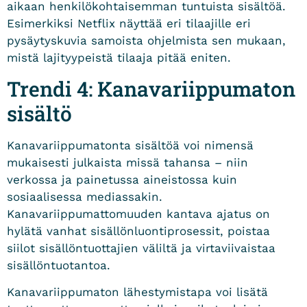
aikaan henkilökohtaisemman tuntuista sisältöä.
Esimerkiksi Netflix näyttää eri tilaajille eri
pysäytyskuvia samoista ohjelmista sen mukaan,
mistä lajityypeistä tilaaja pitää eniten.
Trendi 4: Kanavariippumaton
sisältö
Kanavariippumatonta sisältöä voi nimensä
mukaisesti julkaista missä tahansa – niin
verkossa ja painetussa aineistossa kuin
sosiaalisessa mediassakin.
Kanavariippumattomuuden kantava ajatus on
hylätä vanhat sisällönluontiprosessit, poistaa
siilot sisällöntuottajien väliltä ja virtaviivaistaa
sisällöntuotantoa.
Kanavariippumaton lähestymistapa voi lisätä