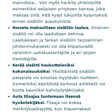
mainoksia… Voit myös harkita yhteistyötä
esimerkiksi sellaisen yrityksen kanssa, joka
maksaa siitä, että kysyt lukijoilta kysymyksiä
ennen sisällön avautumista.
Korosta maksullisen sisällön laatua.
Ilmainen
sisältö voi olla laadultaan kehnoa.
Laadukkaan ja tarkan sisällön tarjoaminen
johdonmukaisesti voi olla kilpailuvaltti
varsinkin uutiskustantajille ja eri alojen
tiedottajille.
Kerää sisältö houkutteleviksi
kokonaisuuksiksi
. Yksittäisistä sisällön
palasista voi koostaa myytävän tuotteen.
Esimerkiksi käsitöistä kertovat artikkelit voi
koota kauniiksi kahvipöytäkirjaksi.
Auta tilaajaa tuntemaan itsensä
hyväntekijäksi.
Tilaaja voi kokea
merkityksellisyyttä, kun tilausmaksut