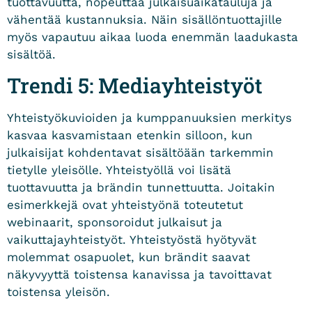
tuottavuutta, nopeuttaa julkaisuaikatauluja ja
vähentää kustannuksia. Näin sisällöntuottajille
myös vapautuu aikaa luoda enemmän laadukasta
sisältöä.
Trendi 5: Mediayhteistyöt
Yhteistyökuvioiden ja kumppanuuksien merkitys
kasvaa kasvamistaan etenkin silloon, kun
julkaisijat kohdentavat sisältöään tarkemmin
tietylle yleisölle. Yhteistyöllä voi lisätä
tuottavuutta ja brändin tunnettuutta. Joitakin
esimerkkejä ovat yhteistyönä toteutetut
webinaarit, sponsoroidut julkaisut ja
vaikuttajayhteistyöt. Yhteistyöstä hyötyvät
molemmat osapuolet, kun brändit saavat
näkyvyyttä toistensa kanavissa ja tavoittavat
toistensa yleisön.