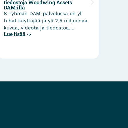
Woodwing Assets
WoodWing Studio
Miltton Oy on käyt
M-palvelussa on yli
vuosiraporttien t
jää ja yli 2,5 miljoonaa
WoodWing Studio 
ta ja tiedostoa....
julkaisujärjestelmä
vuotta....
Lue lisää ->