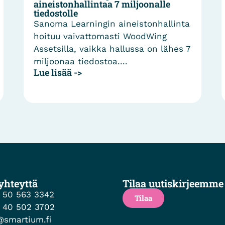
stonhallintaa 7 miljoonalle
tiedostoja 
tolle
DAM:illa
a Learningin aineistonhallinta
S-ryhmän DA
u vaivattomasti WoodWing
tuhat käyttä
silla, vaikka hallussa on lähes 7
kuvaa, video
Lue lisää ->
naa tiedostoa....
sää ->
yhteyttä
Tilaa uutiskirjeemme
 50 563 3342
Tilaa
 40 502 3702
@smartium.fi