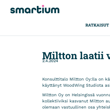
RATKAISUT
Miltton laati
2.4.2024
Konsulttitalo Miltton Oy:lla on
käyttänyt WoodWing Studiota asi
Miltton Oy on Helsingissä vuonna
kollektiiviksi kasvanut Miltton 
olemaan vastuullinen osa yhteis