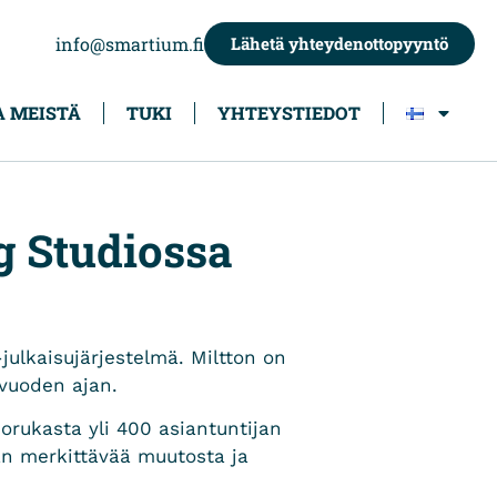
info@smartium.fi
Lähetä yhteydenottopyyntö
A MEISTÄ
TUKI
YHTEYSTIEDOT
g Studiossa
julkaisujärjestelmä. Miltton on
 vuoden ajan.
orukasta yli 400 asiantuntijan
än merkittävää muutosta ja