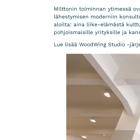
Milttonin toiminnan ytimessä ov
lähestymisen moderniin konsultoin
aloilta: aina liike-elämästä kult
pohjoismaisille yrityksille ja kan
Lue lisää WoodWing Studio -jär