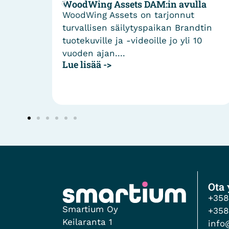
WoodWing Assets DAM:in avulla
ainei
tiedos
WoodWing Assets on tarjonnut
Sanom
turvallisen säilytyspaikan Brandtin
hoitu
tuotekuville ja -videoille jo yli 10
Asset
vuoden ajan....
miljoo
Lue lisää ->
Lue li
Ota 
+358
Smartium Oy
+358
Keilaranta 1
info