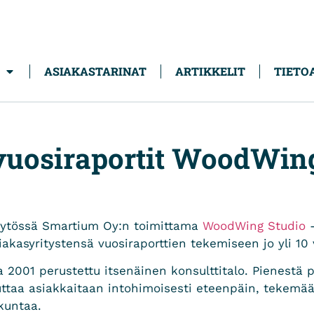
ASIAKASTARINAT
ARTIKKELIT
TIETO
i vuosiraportit WoodWin
 käytössä Smartium Oy:n toimittama
WoodWing Studio
-
akasyritystensä vuosiraporttien tekemiseen jo yli 10
 2001 perustettu itsenäinen konsulttitalo. Pienestä p
auttaa asiakkaitaan intohimoisesti eteenpäin, tekemä
kuntaa.