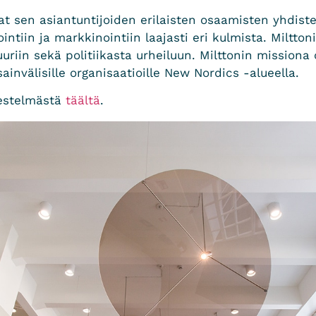
at sen asiantuntijoiden erilaisten osaamisten yhdist
tiin ja markkinointiin laajasti eri kulmista. Milttoni
tuuriin sekä politiikasta urheiluun. Milttonin mission
sainvälisille organisaatioille New Nordics -alueella.
jestelmästä
täältä
.