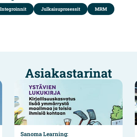
Integroinnit
Julkaisuprosessit
MRM
Asiakastarinat
a Learning:
S-ryhmä hal