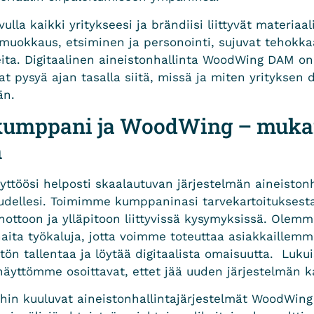
ulla kaikki yritykseesi ja brändiisi liittyvät materiaa
muokkaus, etsiminen ja personointi, sujuvat tehokkaa
eita. Digitaalinen aineistonhallinta WoodWing DAM on
vat pysyä ajan tasalla siitä, missä ja miten yrityksen d
ään.
 kumppani ja WoodWing – muka
n
yttöösi helposti skaalautuvan järjestelmän aineistonh
uudellesi. Toimimme kumppaninasi tarvekartoituksest
nottoon ja ylläpitoon liittyvissä kysymyksissä. Olem
aita työkaluja, jotta voimme toteuttaa asiakkaillem
ön tallentaa ja löytää digitaalista omaisuutta. Lukui
näyttömme osoittavat, ettet jää uuden järjestelmän 
ihin kuuluvat aineistonhallintajärjestelmät WoodWin