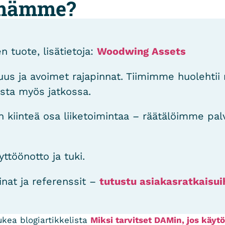
lmämme?
n tuote, lisätietoja:
Woodwing Assets
uus ja avoimet rajapinnat. Tiimimme huolehtii 
sta myös jatkossa.
n kiinteä osa liiketoimintaa – räätälöimme pal
yttöönotto ja tuki.
inat ja referenssit –
tutustu asiakasratkaisu
ukea blogiartikkelista
Miksi tarvitset DAMin, jos käytö