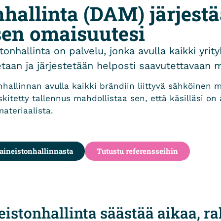
hallinta (DAM) järjest
sen omaisuutesi​
tonhallinta on palvelu, jonka avulla kaikki yrity
taan ja järjestetään helposti saavutettavaan 
onhallinnan avulla kaikki brändiin liittyvä sähköinen 
skitetty tallennus mahdollistaa sen, että käsilläsi on 
materiaalista.
 aineistonhallinnasta
Tutustu referensseihin
istonhallinta säästää aikaa, ra