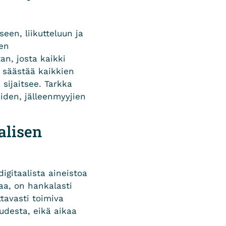
seen, liikutteluun ja
en
an, josta kaikki
a säästää kaikkien
 sijaitsee. Tarkka
aiden, jälleenmyyjien
alisen
igitaalista aineistoa
vaa, on hankalasti
tavasti toimiva
uudesta, eikä aikaa