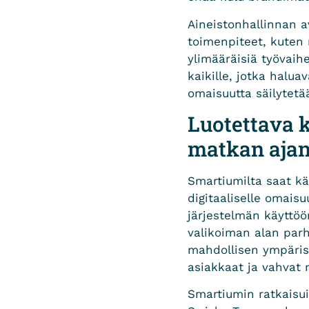
Aineistonhallinnan av
toimenpiteet, kuten 
ylimääräisiä työvaih
kaikille, jotka halua
omaisuutta säilytet
Luotettava
matkan aja
Smartiumilta saat kä
digitaaliselle omais
järjestelmän käyttöö
valikoiman alan parh
mahdollisen ympärist
asiakkaat ja vahvat 
Smartiumin ratkaisu