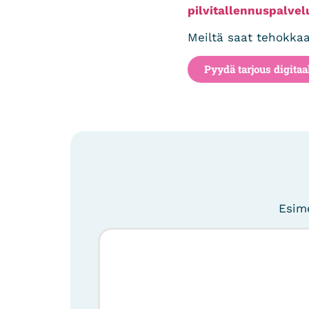
pilvitallennuspalvel
Meiltä saat tehokka
Pyydä tarjous digitaa
Esime