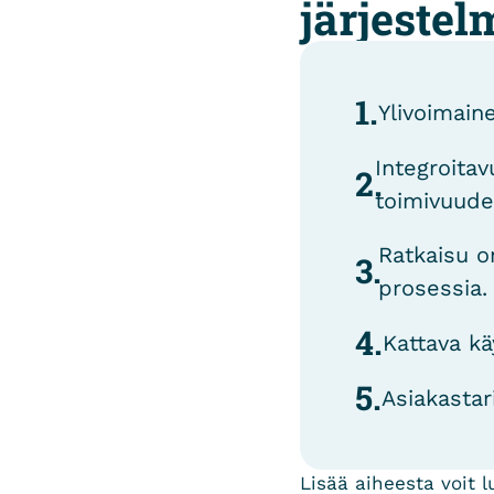
järjeste
1.
Ylivoimaine
Integroitav
2.
toimivuude
Ratkaisu o
3.
prosessia.
4.
Kattava kä
5.
Asiakastar
Lisää aiheesta voit l