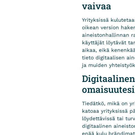
vaivaa
Yrityksissä kulutetaa
oikean version hake
aineistonhallinnan ra
käyttäjät löytävät t
aikaa, eikä kenenkään
tieto digitaalisen ai
ja muiden yhteisty
Digitaalinen
omaisuutesi
Tiedätkö, mikä on yri
katoaa yrityksissä pä
löydettävissä tai tu
digitaalinen aineisto
enää kulu brändimat