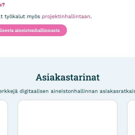
u?
at työkalut myös
projektinhallintaan
.
lisesta aineistonhallinnasta
Asiakastarinat
rkkejä digitaalisen aineistonhallinnan asiakasratkai