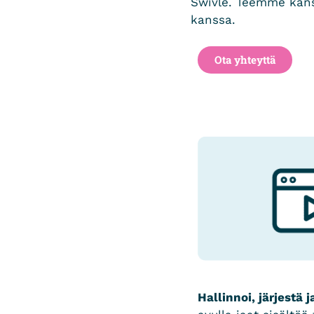
Swivle. Teemme kansa
kanssa.
Ota yhteyttä
Hallinnoi, järjestä j