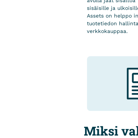
avulla jaat sisältöä
sisäisille ja ulkoisi
Assets on helppo in
tuotetiedon hallinta
verkkokauppaa.
Miksi val