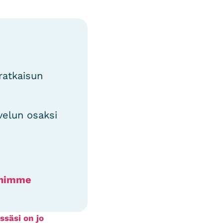
ratkaisun
velun osaksi
ihimme
ssäsi on jo