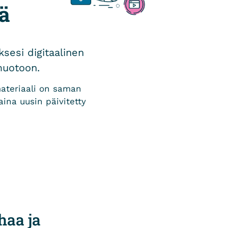
ää
ksesi digitaalinen
muotoon.
materiaali on saman
aina uusin päivitetty
haa ja