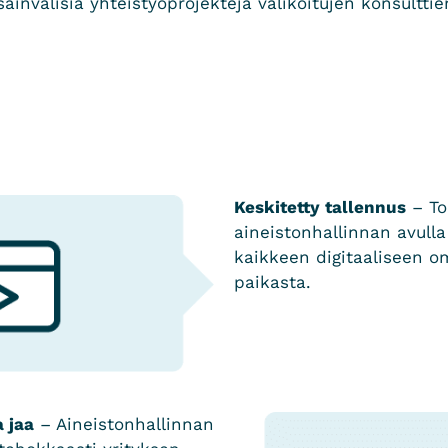
invälisiä yhteistyöprojekteja valikoitujen konsulttien
Keskitetty tallennus
– To
aineistonhallinnan avulla
kaikkeen digitaaliseen o
paikasta.
a jaa
– Aineistonhallinnan