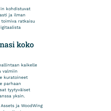
liin kohdistuvat
sti ja ilman
 toimiva ratkaisu
igitaalista
nasi koko
allintaan kaikelle
a valmiin
me kuratoineet
me parhaan
sat tyytyväiset
kanssa yksin.
g Assets ja WoodWing