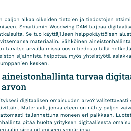
n paljon aikaa oikeiden tietojen ja tiedostojen etsimi
miseen. Smartiumin Woodwing DAM tarjoaa digitaalis
tkaisuita. Se tuo käyttäjilleen helppokäyttöisen alust
arvitsemansa materiaalin. Sähköinen aineistonhallint
 tarvitse arvailla missä uusin tiedosto tällä hetkellä
neiston sijainnista helpottaa myös yhteistyötä asiakk
ökumppanien kesken.
 aineistonhallinta turvaa digita
 arvon
tyksesi digitaalisen omaisuuden arvo? Valitettavasti d
ivittäin. Materiaali, jonka eteen on nähty paljon vai
rvattomasti tallennettuna moneen eri paikkaan. Luotet
nhallinta pitää huolta yrityksen digitaalisesta omais
eriaalin sirpaloitumiseen ympäriinsä.