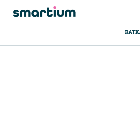
content
RATK
Digitaalinen a