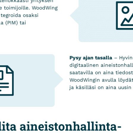
 tehokkaasti yrityksen
lle toimijoille. WoodWing
tegroida osaksi
a (PIM) tai
Pysy ajan tasalla
– Hyvin
digitaalinen aineistonhall
saatavilla on aina tiedos
WoodWingin avulla löydät
ja käsilläsi on aina uusin
ita aineistonhallinta­