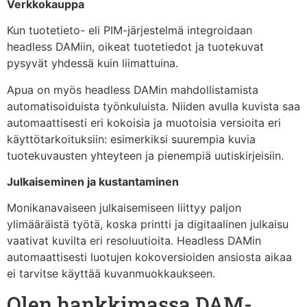
Verkkokauppa
Kun tuotetieto- eli PIM-järjestelmä integroidaan
headless DAMiin, oikeat tuotetiedot ja tuotekuvat
pysyvät yhdessä kuin liimattuina.
Apua on myös headless DAMin mahdollistamista
automatisoiduista työnkuluista. Niiden avulla kuvista saa
automaattisesti eri kokoisia ja muotoisia versioita eri
käyttötarkoituksiin: esimerkiksi suurempia kuvia
tuotekuvausten yhteyteen ja pienempiä uutiskirjeisiin.
Julkaiseminen ja kustantaminen
Monikanavaiseen julkaisemiseen liittyy paljon
ylimääräistä työtä, koska printti ja digitaalinen julkaisu
vaativat kuvilta eri resoluutioita. Headless DAMin
automaattisesti luotujen kokoversioiden ansiosta aikaa
ei tarvitse käyttää kuvanmuokkaukseen.
Olen hankkimassa DAM-