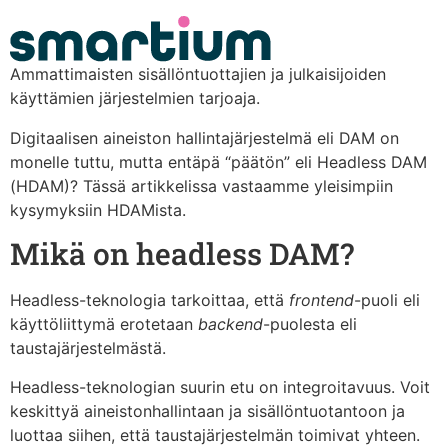
content
Ammattimaisten sisällöntuottajien ja julkaisijoiden
käyttämien järjestelmien tarjoaja.
Digitaalisen aineiston hallintajärjestelmä eli DAM on
monelle tuttu, mutta entäpä “päätön” eli Headless DAM
(HDAM)? Tässä artikkelissa vastaamme yleisimpiin
kysymyksiin HDAMista.
Mikä on headless DAM?
Headless-teknologia tarkoittaa, että
frontend
-puoli eli
käyttöliittymä erotetaan
backend
-puolesta eli
taustajärjestelmästä.
Headless-teknologian suurin etu on integroitavuus. Voit
keskittyä aineistonhallintaan ja sisällöntuotantoon ja
luottaa siihen, että taustajärjestelmän toimivat yhteen.