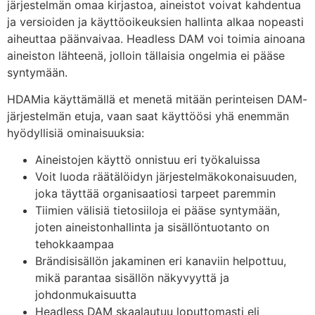
järjestelmän omaa kirjastoa, aineistot voivat kahdentua
ja versioiden ja käyttöoikeuksien hallinta alkaa nopeasti
aiheuttaa päänvaivaa. Headless DAM voi toimia ainoana
aineiston lähteenä, jolloin tällaisia ongelmia ei pääse
syntymään.
HDAMia käyttämällä et menetä mitään perinteisen DAM-
järjestelmän etuja, vaan saat käyttöösi yhä enemmän
hyödyllisiä ominaisuuksia:
Aineistojen käyttö onnistuu eri työkaluissa
Voit luoda räätälöidyn järjestelmäkokonaisuuden,
joka täyttää organisaatiosi tarpeet paremmin
Tiimien välisiä tietosiiloja ei pääse syntymään,
joten aineistonhallinta ja sisällöntuotanto on
tehokkaampaa
Brändisisällön jakaminen eri kanaviin helpottuu,
mikä parantaa sisällön näkyvyyttä ja
johdonmukaisuutta
Headless DAM skaalautuu loputtomasti eli