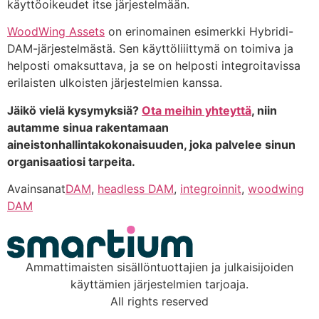
käyttöoikeudet itse järjestelmään.
WoodWing Assets
on erinomainen esimerkki Hybridi-
DAM-järjestelmästä. Sen käyttöliiittymä on toimiva ja
helposti omaksuttava, ja se on helposti integroitavissa
erilaisten ulkoisten järjestelmien kanssa.
Jäikö vielä kysymyksiä?
Ota meihin yhteyttä
, niin
autamme sinua rakentamaan
aineistonhallintakokonaisuuden, joka palvelee sinun
organisaatiosi tarpeita.
Avainsanat
DAM
,
headless DAM
,
integroinnit
,
woodwing
DAM
Ammattimaisten sisällöntuottajien ja julkaisijoiden
käyttämien järjestelmien tarjoaja.
All rights reserved