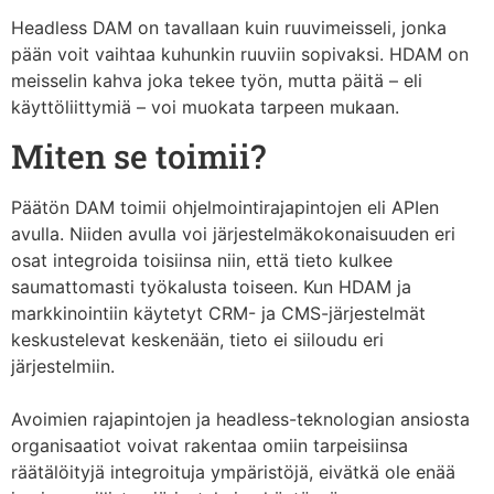
Headless DAM on tavallaan kuin ruuvimeisseli, jonka
pään voit vaihtaa kuhunkin ruuviin sopivaksi. HDAM on
meisselin kahva joka tekee työn, mutta päitä – eli
käyttöliittymiä – voi muokata tarpeen mukaan.
Miten se toimii?
Päätön DAM toimii ohjelmointirajapintojen eli APIen
avulla. Niiden avulla voi järjestelmäkokonaisuuden eri
osat integroida toisiinsa niin, että tieto kulkee
saumattomasti työkalusta toiseen. Kun HDAM ja
markkinointiin käytetyt CRM- ja CMS-järjestelmät
keskustelevat keskenään, tieto ei siiloudu eri
järjestelmiin.
Avoimien rajapintojen ja headless-teknologian ansiosta
organisaatiot voivat rakentaa omiin tarpeisiinsa
räätälöityjä integroituja ympäristöjä, eivätkä ole enää