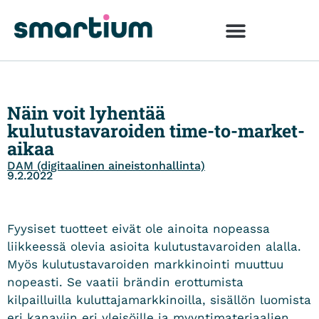
Näin voit lyhentää
kulutustavaroiden time-to-market-
aikaa
DAM (digitaalinen aineistonhallinta)
9.2.2022
Fyysiset tuotteet eivät ole ainoita nopeassa
liikkeessä olevia asioita kulutustavaroiden alalla.
Myös kulutustavaroiden markkinointi muuttuu
nopeasti. Se vaatii brändin erottumista
kilpailluilla kuluttajamarkkinoilla, sisällön luomista
eri kanaviin eri yleisöille ja myyntimateriaalien