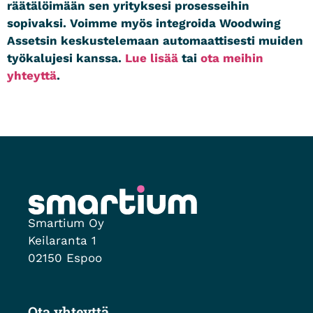
räätälöimään sen yrityksesi prosesseihin
sopivaksi. Voimme myös integroida Woodwing
Assetsin keskustelemaan automaattisesti muiden
työkalujesi kanssa.
Lue lisää
tai
ota meihin
yhteyttä
.
Smartium Oy
Keilaranta 1
02150 Espoo
Ota yhteyttä