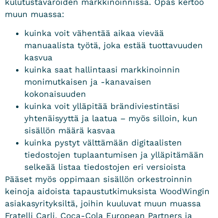
kulutustavaroiden markkinoinnissa. Opas kertoo
muun muassa:
kuinka voit vähentää aikaa vievää
manuaalista työtä, joka estää tuottavuuden
kasvua
kuinka saat hallintaasi markkinoinnin
monimutkaisen ja -kanavaisen
kokonaisuuden
kuinka voit ylläpitää brändiviestintäsi
yhtenäisyyttä ja laatua – myös silloin, kun
sisällön määrä kasvaa
kuinka pystyt välttämään digitaalisten
tiedostojen tuplaantumisen ja ylläpitämään
selkeää listaa tiedostojen eri versioista
Pääset myös oppimaan sisällön orkestroinnin
keinoja aidoista tapaustutkimuksista WoodWingin
asiakasyrityksiltä, joihin kuuluvat muun muassa
Fratelli Carli, Coca-Cola European Partners ja