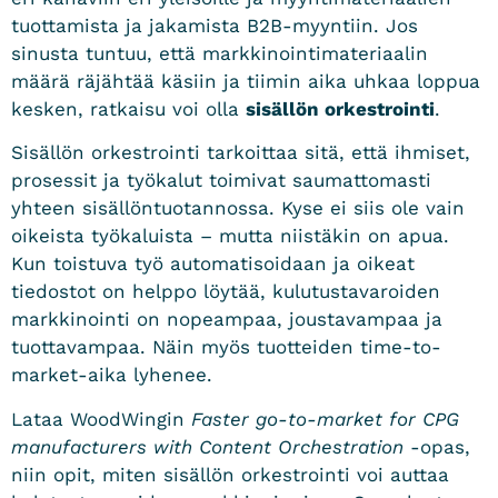
tuottamista ja jakamista B2B-myyntiin. Jos
sinusta tuntuu, että markkinointimateriaalin
määrä räjähtää käsiin ja tiimin aika uhkaa loppua
kesken, ratkaisu voi olla
sisällön orkestrointi
.
Sisällön orkestrointi tarkoittaa sitä, että ihmiset,
prosessit ja työkalut toimivat saumattomasti
yhteen sisällöntuotannossa. Kyse ei siis ole vain
oikeista työkaluista – mutta niistäkin on apua.
Kun toistuva työ automatisoidaan ja oikeat
tiedostot on helppo löytää, kulutustavaroiden
markkinointi on nopeampaa, joustavampaa ja
tuottavampaa. Näin myös tuotteiden time-to-
market-aika lyhenee.
Lataa WoodWingin
Faster go-to-market for CPG
manufacturers with Content Orchestration
-opas,
niin opit, miten sisällön orkestrointi voi auttaa