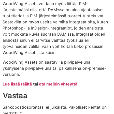
WoodWing Assets voidaan myös liittää PIM-
järjestelmääsi niin, että DAM:ssa on aina ajantasaiset
tuotetiedot ja PIM-järjestelmässä tuoreet tuotekuvat.
Saatavilla on myös useita valmiita integraatioita, kuten
Photoshop- ja InDesign-integraatiot, joiden ansiosta
voit muokata kuvia suoraan DAMissa. Integraatioiden
ansiosta sinun ei tarvitse vaihtaa työkalua eri
työvaiheiden välillä, vaan voit hoitaa koko prosessin
WoodWing Assetsista käsin.
WoodWing Assets on saatavilla pilvipalveluna,
yksityisenä pilvipalveluna tai paikallisena on-premise-
versiona.
Lue lisää täältä
tai
ota meihin yhteyttä
!
Vastaa
Sähköpostiosoitettasi ei julkaista.
Pakolliset kentät on
merkitty
*