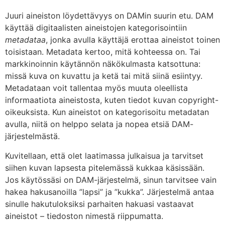
Juuri aineiston löydettävyys on DAMin suurin etu. DAM
käyttää digitaalisten aineistojen kategorisointiin
metadataa
, jonka avulla käyttäjä erottaa aineistot toinen
toisistaan. Metadata kertoo, mitä kohteessa on. Tai
markkinoinnin käytännön näkökulmasta katsottuna:
missä kuva on kuvattu ja ketä tai mitä siinä esiintyy.
Metadataan voit tallentaa myös muuta oleellista
informaatiota aineistosta, kuten tiedot kuvan copyright-
oikeuksista. Kun aineistot on kategorisoitu metadatan
avulla, niitä on helppo selata ja nopea etsiä DAM-
järjestelmästä.
Kuvitellaan, että olet laatimassa julkaisua ja tarvitset
siihen kuvan lapsesta pitelemässä kukkaa käsissään.
Jos käytössäsi on DAM-järjestelmä, sinun tarvitsee vain
hakea hakusanoilla ”lapsi” ja ”kukka”. Järjestelmä antaa
sinulle hakutuloksiksi parhaiten hakuasi vastaavat
aineistot – tiedoston nimestä riippumatta.