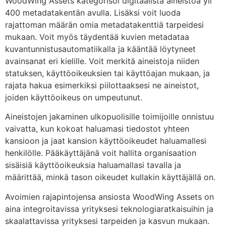
WoodWing Assets kategorisoi digitaalista aineistoa yli
400 metadatakentän avulla. Lisäksi voit luoda
rajattoman määrän omia metadatakenttiä tarpeidesi
mukaan. Voit myös täydentää kuvien metadataa
kuvantunnistusautomatiikalla ja kääntää löytyneet
avainsanat eri kielille. Voit merkitä aineistoja niiden
statuksen, käyttöoikeuksien tai käyttöajan mukaan, ja
rajata hakua esimerkiksi piilottaaksesi ne aineistot,
joiden käyttöoikeus on umpeutunut.
Aineistojen jakaminen ulkopuolisille toimijoille onnistuu
vaivatta, kun kokoat haluamasi tiedostot yhteen
kansioon ja jaat kansion käyttöoikeudet haluamallesi
henkilölle. Pääkäyttäjänä voit hallita organisaation
sisäisiä käyttöoikeuksia haluamallasi tavalla ja
määrittää, minkä tason oikeudet kullakin käyttäjällä on.
Avoimien rajapintojensa ansiosta WoodWing Assets on
aina integroitavissa yrityksesi teknologiaratkaisuihin ja
skaalattavissa yrityksesi tarpeiden ja kasvun mukaan.