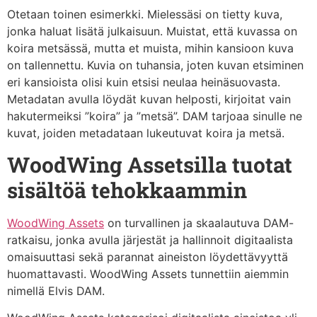
Otetaan toinen esimerkki. Mielessäsi on tietty kuva,
jonka haluat lisätä julkaisuun. Muistat, että kuvassa on
koira metsässä, mutta et muista, mihin kansioon kuva
on tallennettu. Kuvia on tuhansia, joten kuvan etsiminen
eri kansioista olisi kuin etsisi neulaa heinäsuovasta.
Metadatan avulla löydät kuvan helposti, kirjoitat vain
hakutermeiksi ”koira” ja ”metsä”. DAM tarjoaa sinulle ne
kuvat, joiden metadataan lukeutuvat koira ja metsä.
WoodWing Assetsilla tuotat
sisältöä tehokkaammin
WoodWing Assets
on turvallinen ja skaalautuva DAM-
ratkaisu, jonka avulla järjestät ja hallinnoit digitaalista
omaisuuttasi sekä parannat aineiston löydettävyyttä
huomattavasti. WoodWing Assets tunnettiin aiemmin
nimellä Elvis DAM.