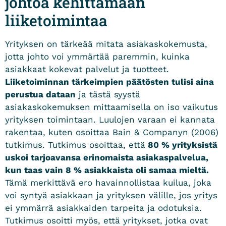
johtoa kehittämään
liiketoimintaa
Yrityksen on tärkeää mitata asiakaskokemusta,
jotta johto voi ymmärtää paremmin, kuinka
asiakkaat kokevat palvelut ja tuotteet.
Liiketoiminnan tärkeimpien päätösten tulisi aina
perustua dataan
ja tästä syystä
asiakaskokemuksen mittaamisella on iso vaikutus
yrityksen toimintaan.
Luulojen varaan ei kannata
rakentaa, kuten osoittaa Bain & Companyn (2006)
tutkimus. Tutkimus osoittaa, että
80 % yrityksistä
uskoi tarjoavansa erinomaista asiakaspalvelua,
kun taas vain 8 % asiakkaista oli samaa mieltä.
Tämä merkittävä ero havainnollistaa kuilua, joka
voi syntyä asiakkaan ja yrityksen välille, jos yritys
ei ymmärrä asiakkaiden tarpeita ja odotuksia.
Tutkimus osoitti myös, että yritykset, jotka ovat