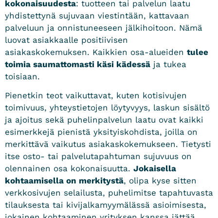
kokonaisuudesta
: tuotteen tai palvelun laatu
yhdistettynä sujuvaan viestintään, kattavaan
palveluun ja onnistuneeseen jälkihoitoon. Nämä
luovat asiakkaalle positiivisen
asiakaskokemuksen. Kaikkien osa-alueiden
tulee
toimia saumattomasti käsi kädessä
ja tukea
toisiaan.
Pienetkin teot vaikuttavat, kuten kotisivujen
toimivuus, yhteystietojen löytyvyys, laskun sisältö
ja ajoitus sekä puhelinpalvelun laatu ovat kaikki
esimerkkejä pienistä yksityiskohdista, joilla on
merkittävä vaikutus asiakaskokemukseen. Tietysti
itse osto- tai palvelutapahtuman sujuvuus on
olennainen osa kokonaisuutta.
Jokaisella
kohtaamisella on merkitystä
, olipa kyse sitten
verkkosivujen selailusta, puhelimitse tapahtuvasta
tilauksesta tai kivijalkamyymälässä asioimisesta,
jokainen kohtaaminen yrityksen kanssa jättää