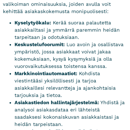
valikoiman ominaisuuksia, joiden avulla voit
kehittää asiakaskokemusta monipuolisesti:
Kyselytyökalu:
Kerää suoraa palautetta
asiakkailtasi ja ymmärrä paremmin heidän
tarpeitaan ja odotuksiaan.
Keskustelufoorumit:
Luo avoin ja osallistava
ympäristö, jossa asiakkaat voivat jakaa
kokemuksiaan, kysyä kysymyksiä ja olla
vuorovaikutuksessa toistensa kanssa.
Markkinointiautomaatiot:
Kohdista
viestintääsi yksilöllisesti ja tarjoa
asiakkaillesi relevantteja ja ajankohtaisia
tarjouksia ja tietoa.
Asiakastiedon hallintajärjestelmä:
Yhdistä ja
analysoi asiakasdataa eri lähteistä
saadaksesi kokonaiskuvan asiakkaistasi ja
heidän tarpeistaan.