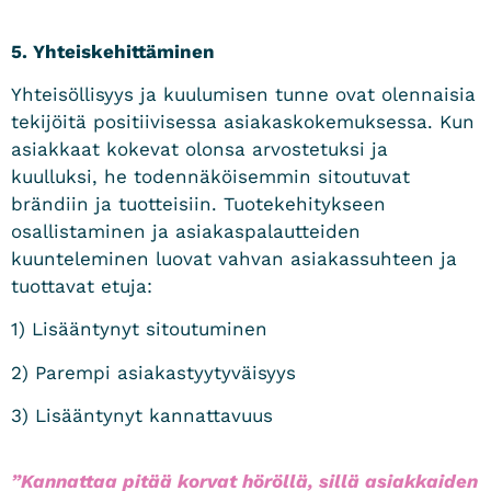
5. Yhteiskehittäminen
Yhteisöllisyys ja kuulumisen tunne ovat olennaisia
tekijöitä positiivisessa asiakaskokemuksessa. Kun
asiakkaat kokevat olonsa arvostetuksi ja
kuulluksi, he todennäköisemmin sitoutuvat
brändiin ja tuotteisiin. Tuotekehitykseen
osallistaminen ja asiakaspalautteiden
kuunteleminen luovat vahvan asiakassuhteen ja
tuottavat etuja:
1) Lisääntynyt sitoutuminen
2) Parempi asiakastyytyväisyys
3) Lisääntynyt kannattavuus
”
Kannattaa pitää korvat höröllä, sillä
asiakkaiden