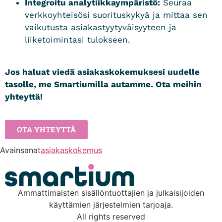
Integroitu analytiikkaympäristö:
Seuraa
verkkoyhteisösi suorituskykyä ja mittaa sen
vaikutusta asiakastyytyväisyyteen ja
liiketoimintasi tulokseen.
Jos haluat viedä asiakaskokemuksesi uudelle
tasolle, me Smartiumilla autamme. Ota meihin
yhteyttä!
OTA YHTEYTTÄ
Avainsanat
asiakaskokemus
Ammattimaisten sisällöntuottajien ja julkaisijoiden
käyttämien järjestelmien tarjoaja.
All rights reserved