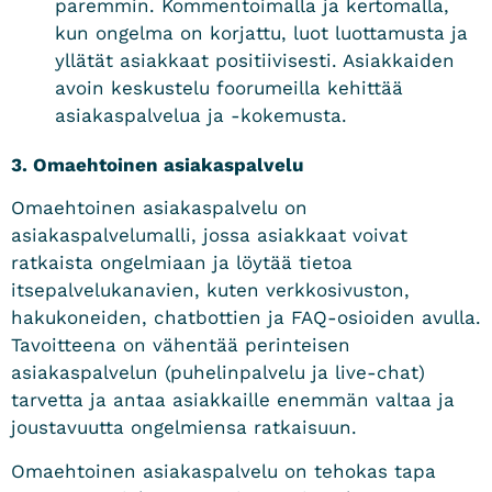
paremmin. Kommentoimalla ja kertomalla,
kun ongelma on korjattu, luot luottamusta ja
yllätät asiakkaat positiivisesti. Asiakkaiden
avoin keskustelu foorumeilla kehittää
asiakaspalvelua ja -kokemusta.
3. Omaehtoinen asiakaspalvelu
Omaehtoinen asiakaspalvelu on
asiakaspalvelumalli, jossa asiakkaat voivat
ratkaista ongelmiaan ja löytää tietoa
itsepalvelukanavien, kuten verkkosivuston,
hakukoneiden, chatbottien ja FAQ-osioiden avulla.
Tavoitteena on vähentää perinteisen
asiakaspalvelun (puhelinpalvelu ja live-chat)
tarvetta ja antaa asiakkaille enemmän valtaa ja
joustavuutta ongelmiensa ratkaisuun.
Omaehtoinen asiakaspalvelu on tehokas tapa