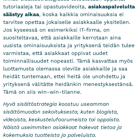
tutoriaaleja tai opastusvideoita,
asiakaspalvelulta
säästyy aikaa
, koska kaikkia ominaisuuksia ei
tarvitse opettaa jokaiselle asiakkaalle yksitellen.
Jos kyseessä on esimerkiksi IT-firma, on
suositeltavaa, että asiakkaille kerrotaan aina
uusista ominaisuuksista ja yrityksenä teidän tulee
varmistaa, että asiakkaat oppivat uudet
toiminnallisuudet nopeasti. Tämä kasvattaa myös
luottamusta olemassa oleville asiakkaille ja saa
heidät tuntemaan, ettei heitä ole unohdettu ja
yrityksenä välitätte heidänkin menestyksestänsä.
Tämä on siis win-win-tilanne.
Hyvä sisältöstrategia koostuu useamman
sisältömuodon sekoituksesta, kuten blogista,
videoista, keskustelufoorumeista tai oppaista.
Näistä useimmiten asiakkaat hakevat tietoa ja
kokemuksia tuotteista ja palveluista.