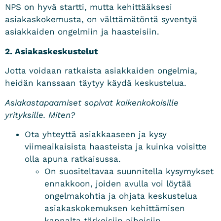
NPS on hyvä startti, mutta kehittääksesi
asiakaskokemusta, on välttämätöntä syventyä
asiakkaiden ongelmiin ja
haasteisiin.
2. Asiakaskeskustelut
Jotta voidaan ratkaista asiakkaiden ongelmia,
heidän kanssaan täytyy käydä keskustelua.
Asiakastapaamiset sopivat kaikenkokoisille
yrityksille. Miten?
Ota yhteyttä asiakkaaseen ja kysy
viimeaikaisista haasteista ja kuinka voisitte
olla apuna ratkaisussa.
On suositeltavaa suunnitella kysymykset
ennakkoon, joiden avulla voi löytää
ongelmakohtia ja ohjata keskustelua
asiakaskokemuksen kehittämisen
kannalta tärkeisiin aiheisiin.