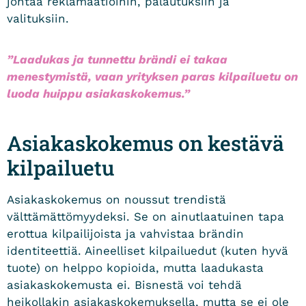
johtaa reklamaatioihin, palautuksiin ja
valituksiin.
”
Laadukas ja tunnettu brändi ei takaa
menestymistä
, vaan yrityksen paras kilpailuetu on
luoda huippu asiakaskokemus.”
Asiakaskokemus on kestävä
kilpailuetu
Asiakaskokemus on noussut trendistä
välttämättömyydeksi. Se on ainutlaatuinen tapa
erottua kilpailijoista ja vahvistaa brändin
identiteettiä. Aineelliset kilpailuedut (kuten hyvä
tuote) on helppo kopioida, mutta laadukasta
asiakaskokemusta ei. Bisnestä voi tehdä
heikollakin asiakaskokemuksella, mutta se ei ole