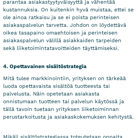
parantaa asiakastyytyväisyyttä ja vähentää
kustannuksia. On kuitenkin hyvä muistaa, ettei se
ole ainoa ratkaisu ja se ei poista perinteisen
asiakaspalvelun tarvetta. Johdon on löydettävä
oikea tasapaino omaehtoisen ja perinteisen
asiakaspalvelun välillä asiakkaiden tarpeiden
sekä liiketoimintatavoitteiden täyttämiseksi.
4. Opettavainen sisältöstrategia
Mitä tulee markkinointiin, yrityksen on tärkeää
luoda opettavaista sisältöä tuotteesta tai
palvelusta. Näin opetetaan asiakasta
onnistumaan tuotteen tai palvelun käytössä ja
tällä tavoin tuetaan yrityksen liiketoiminnan
perustarkoitusta ja asiakaskokemuksen kehitystä.
Mikäli sisältöstrategiassa toteutetaan oppaita,