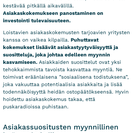
kestävää pitkällä aikavälillä.
Asiakaskokemukseen panostaminen on
investointi tulevaisuuteen.
Loistavien asiakaskokemusten tarjoavien yritysten
kanssa on vaikea kilpailla.
Puhuttavat
kokemukset lisäävät asiakastyytyväisyyttä ja
suositteluja, joka johtaa edelleen myynnin
kasvamiseen.
Asiakkaiden suosittelut ovat yksi
tehokkaimmista tavoista kasvattaa myyntiä. Ne
toimivat eräänlaisena ”sosiaalisena todistuksena”,
joka vakuuttaa potentiaalisia asiakkaita ja lisää
todennäköisyyttä heidän ostopäätökseensä. Hyvin
hoidettu asiakaskokemus takaa, että
puskaradioissa puhistaan.
Asiakassuositusten myynnillinen