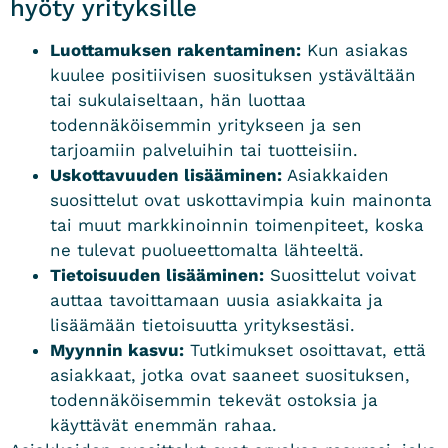
hyöty yrityksille
Luottamuksen rakentaminen:
Kun asiakas
kuulee positiivisen suosituksen ystävältään
tai sukulaiseltaan, hän luottaa
todennäköisemmin yritykseen ja sen
tarjoamiin palveluihin tai tuotteisiin.
Uskottavuuden lisääminen:
Asiakkaiden
suosittelut ovat uskottavimpia kuin mainonta
tai muut markkinoinnin toimenpiteet, koska
ne tulevat puolueettomalta lähteeltä.
Tietoisuuden lisääminen:
Suosittelut voivat
auttaa tavoittamaan uusia asiakkaita ja
lisäämään tietoisuutta yrityksestäsi.
Myynnin kasvu:
Tutkimukset osoittavat, että
asiakkaat, jotka ovat saaneet suosituksen,
todennäköisemmin tekevät ostoksia ja
käyttävät enemmän rahaa.