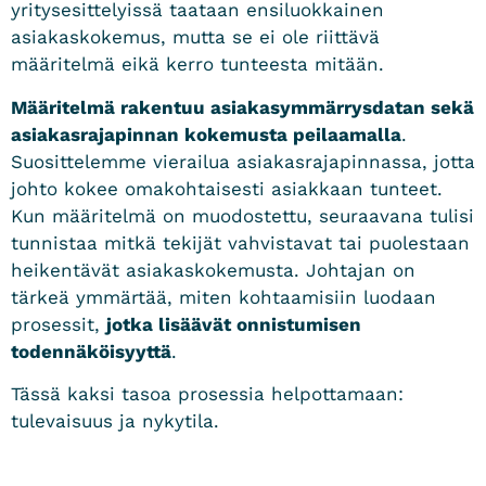
yritysesittelyissä taataan ensiluokkainen
asiakaskokemus, mutta se ei ole riittävä
määritelmä eikä kerro tunteesta mitään.
Määritelmä rakentuu asiakasymmärrysdatan sekä
asiakasrajapinnan kokemusta peilaamalla
.
Suosittelemme vierailua asiakasrajapinnassa, jotta
johto kokee omakohtaisesti asiakkaan tunteet.
Kun määritelmä on muodostettu, seuraavana tulisi
tunnistaa mitkä tekijät vahvistavat tai puolestaan
heikentävät asiakaskokemusta. Johtajan on
tärkeä ymmärtää, miten kohtaamisiin luodaan
prosessit,
jotka lisäävät onnistumisen
todennäköisyyttä
.
Tässä kaksi tasoa prosessia helpottamaan:
tulevaisuus ja nykytila.