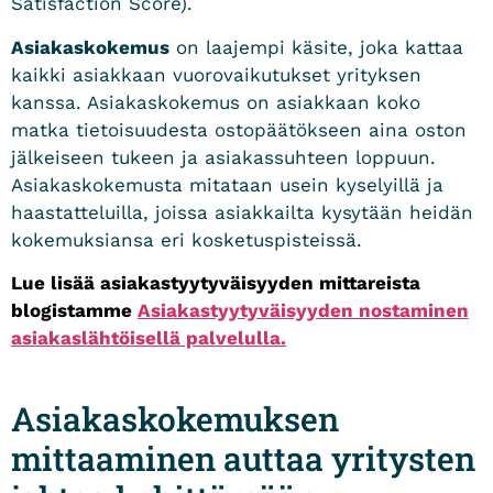
Satisfaction Score).
Asiakaskokemus
on laajempi käsite, joka kattaa
kaikki asiakkaan vuorovaikutukset yrityksen
kanssa. Asiakaskokemus on asiakkaan koko
matka tietoisuudesta ostopäätökseen aina oston
jälkeiseen tukeen ja asiakassuhteen loppuun.
Asiakaskokemusta mitataan usein kyselyillä ja
haastatteluilla, joissa asiakkailta kysytään heidän
kokemuksiansa eri kosketuspisteissä.
Lue lisää asiakastyytyväisyyden mittareista
blogistamme
Asiakastyytyväisyy
den nostaminen
asiakaslähtöisellä palvelulla.
Asiakaskokemuksen
mittaaminen auttaa yritysten