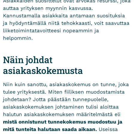
Asiakkaiden suosittelut ovat arvokas resurssi, joka
auttaa yrityksen myynnin kasvussa.
Kannustamalla asiakkaita antamaan suosituksia
ja hyödyntämällä niitä tehokkaasti, voit saavuttaa
liiketoimintatavoitteesi nopeammin ja
helpommin.
Näin johdat
asiakaskokemusta
Niin kuin sanottu, asiakaskokemus on tunne, joka
tulee yrityksestä. Miten fiiliksen muodostamista
johdetaan? Jotta päästään tunnepuolelle,
asiakaskokemuksen johtaminen tulisi aloittaa
halutun asiakaskokemuksen määritelmästä eli
mistä onnistunut tunnekokemus muodostuu ja
mitä tunteita halutaan saada aikaan.
Useissa