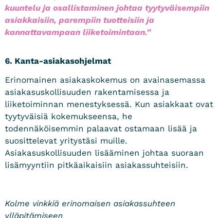
kuuntelu ja osallistaminen
johta
a
tyytyväisempiin
asiakkaisiin
, parempiin tuotteisiin ja
kannattavampaan liiketoimintaan.
”
6. Kanta-asiakasohjelmat
Erinomainen asiakaskokemus on avainasemassa
asiakasuskollisuuden rakentamisessa ja
liiketoiminnan menestyksessä. Kun asiakkaat ovat
tyytyväisiä kokemukseensa, he
todennäköisemmin palaavat ostamaan lisää ja
suosittelevat yritystäsi muille.
Asiakasuskollisuuden lisääminen johtaa suoraan
lisämyyntiin pitkäaikaisiin asiakassuhteisiin.
Kolme vinkkiä erinomaisen asiakassuhteen
ylläpitämiseen