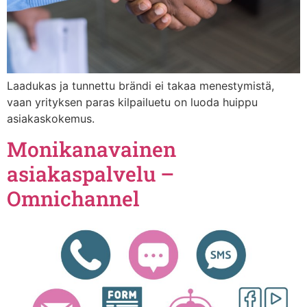
Laadukas ja tunnettu brändi ei takaa menestymistä,
vaan yrityksen paras kilpailuetu on luoda huippu
asiakaskokemus.
Monikanavainen
asiakaspalvelu –
Omnichannel