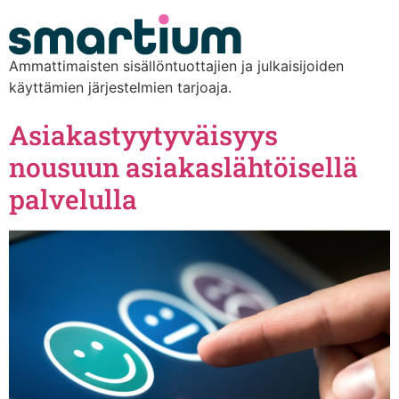
content
Ammattimaisten sisällöntuottajien ja julkaisijoiden
käyttämien järjestelmien tarjoaja.
Asiakastyytyväisyys
nousuun asiakaslähtöisellä
palvelulla