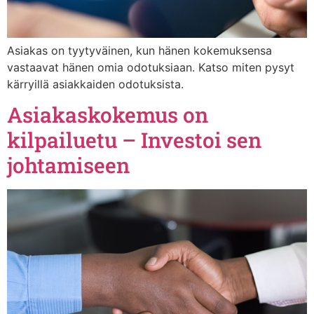
Asiakas on tyytyväinen, kun hänen kokemuksensa
vastaavat hänen omia odotuksiaan. Katso miten pysyt
kärryillä asiakkaiden odotuksista.
Asiakaskokemus on
kilpailuetu – Investoi sen
johtamiseen