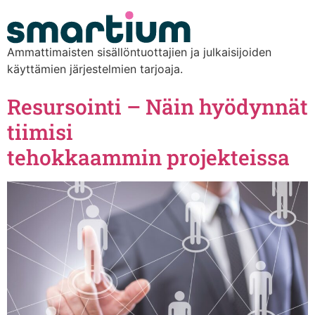
content
Ammattimaisten sisällöntuottajien ja julkaisijoiden
käyttämien järjestelmien tarjoaja.
Resursointi – Näin hyödynnät
tiimisi
tehokkaammin projekteissa