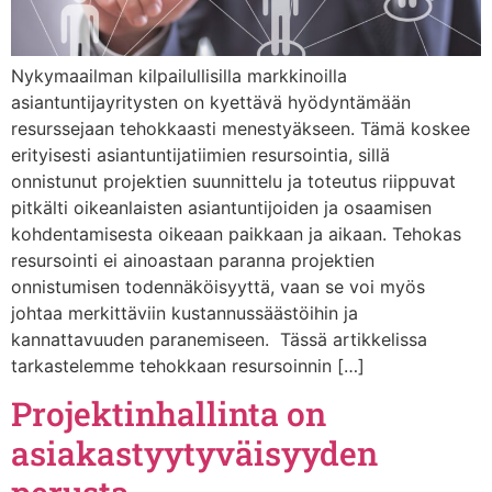
Nykymaailman kilpailullisilla markkinoilla
asiantuntijayritysten on kyettävä hyödyntämään
resurssejaan tehokkaasti menestyäkseen. Tämä koskee
erityisesti asiantuntijatiimien resursointia, sillä
onnistunut projektien suunnittelu ja toteutus riippuvat
pitkälti oikeanlaisten asiantuntijoiden ja osaamisen
kohdentamisesta oikeaan paikkaan ja aikaan. Tehokas
resursointi ei ainoastaan paranna projektien
onnistumisen todennäköisyyttä, vaan se voi myös
johtaa merkittäviin kustannussäästöihin ja
kannattavuuden paranemiseen. Tässä artikkelissa
tarkastelemme tehokkaan resursoinnin […]
Projektinhallinta on
asiakastyytyväisyyden