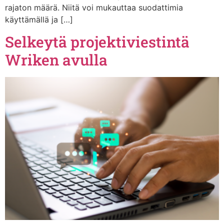
rajaton määrä. Niitä voi mukauttaa suodattimia
käyttämällä ja […]
Selkeytä projektiviestintä
Wriken avulla