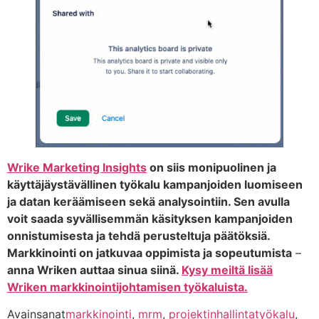
Wrike Marketing Insights
on siis monipuolinen ja
käyttäjäystävällinen työkalu kampanjoiden luomiseen
ja datan keräämiseen sekä analysointiin. Sen avulla
voit saada syvällisemmän käsityksen kampanjoiden
onnistumisesta ja tehdä perusteltuja päätöksiä.
Markkinointi on jatkuvaa oppimista ja sopeutumista
–
anna Wriken auttaa sinua siinä.
Kysy meiltä lisää
Wriken markkinointijohtamisen työkaluista.
Avainsanat
markkinointi
,
mrm
,
projektinhallintatyökalu
,