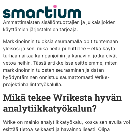
content
Ammattimaisten sisällöntuottajien ja julkaisijoiden
käyttämien järjestelmien tarjoaja.
Markkinoinnin tuloksia seuraamalla opit tuntemaan
yleisösi ja sen, mikä heitä puhuttelee – etkä käytä
turhaan aikaa kampanjoihin ja kanaviin, jotka eivät
vetoa heihin. Tässä artikkelissa esittelemme, miten
markkinoinnin tulosten seuraaminen ja datan
hyödyntäminen onnistuu saumattomasti Wrike-
projektinhallintatyökalulla.
Mikä tekee Wrikesta hyvän
analytiikkatyökalun?
Wrike on mainio analytiikkatyökalu, koska sen avulla voi
esittää tietoa selkeästi ja havainnollisesti. Olipa