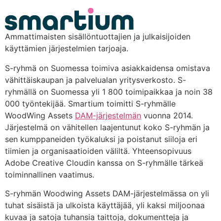
content
Ammattimaisten sisällöntuottajien ja julkaisijoiden
käyttämien järjestelmien tarjoaja.
S-ryhmä on Suomessa toimiva asiakkaidensa omistava
vähittäiskaupan ja palvelualan yritysverkosto. S-
ryhmällä on Suomessa yli 1 800 toimipaikkaa ja noin 38
000 työntekijää. Smartium toimitti S-ryhmälle
WoodWing Assets
DAM-järjestelmän
vuonna 2014.
Järjestelmä on vähitellen laajentunut koko S-ryhmän ja
sen kumppaneiden työkaluksi ja poistanut siiloja eri
tiimien ja organisaatioiden väliltä. Yhteensopivuus
Adobe Creative Cloudin kanssa on S-ryhmälle tärkeä
toiminnallinen vaatimus.
S-ryhmän Woodwing Assets DAM-järjestelmässa on yli
tuhat sisäistä ja ulkoista käyttäjää, yli kaksi miljoonaa
kuvaa ja satoja tuhansia taittoja, dokumentteja ja