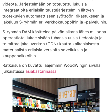
videota. Järjestelmään on toteutettu lukuisia
integraatioita erilaisiin taustajärjestelmiin liittyen
tuotekuvien automaattiseen syöttöön, rikastukseen ja
jakeluun S-ryhmän eri verkkokauppoihin ja -palveluihin.
S-ryhmän DAM käsittelee päivän aikana lähes miljoona
operaatiota, lukee sisään tuhansia uusia tiedostoja ja
toimittaa jakeluverkon (CDN) kautta kaikenlaisesta
materiaalista erilaisia versioita sovelluksiin ja
kauppapaikkoihin.
Ratkaisua on kuvattu laajemmin WoodWingin sivulla
julkaistussa
asiakastarinassa
.