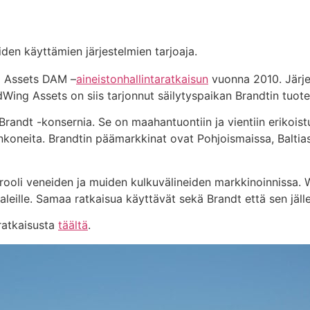
iden käyttämien järjestelmien tarjoaja.
g Assets DAM –
aineistonhallintaratkaisun
vuonna 2010. Järje
Wing Assets on siis tarjonnut säilytyspaikan Brandtin tuoteku
andt -konsernia. Se on maahantuontiin ja vientiin erikoistu
koneita. Brandtin päämarkkinat ovat Pohjoismaissa, Baltia
rkeä rooli veneiden ja muiden kulkuvälineiden markkinoinnis
aaleille. Samaa ratkaisua käyttävät sekä Brandt että sen jäl
ratkaisusta
täältä
.