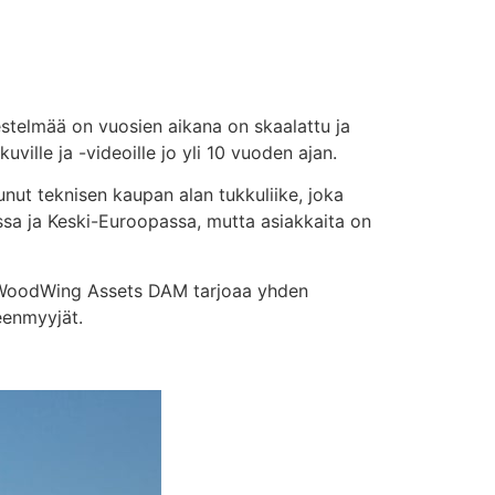
stelmää on vuosien aikana on skaalattu ja
ville ja -videoille jo yli 10 vuoden ajan.
nut teknisen kaupan alan tukkuliike, joka
ssa ja Keski-Euroopassa, mutta asiakkaita on
sa. WoodWing Assets DAM tarjoaa yhden
leenmyyjät.