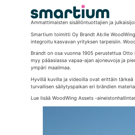
content
Ammattimaisten sisällöntuottajien ja julkaisijo
Smartium toimitti Oy Brandt Ab:lle WoodWin
integroitu kasvavan yrityksen tarpeisiin. Wood
Brandt on osa vuonna 1905 perustettua Otto Br
myy pääasiassa vapaa-ajan ajoneuvoja ja pien
ympäri maailmaa.
Hyvillä kuvilla ja videoilla ovat erittäin tä
turvallisen säilytyspaikan eri brändien materi
Lue lisää WoodWing Assets -aineistonhallinta