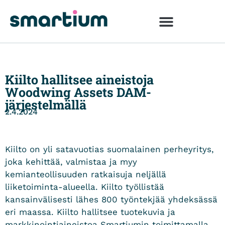
Kiilto hallitsee aineistoja
Woodwing Assets DAM-
järjestelmällä
2.4.2024
Kiilto on yli satavuotias suomalainen perheyritys,
joka kehittää, valmistaa ja myy
kemianteollisuuden ratkaisuja neljällä
liiketoiminta-alueella. Kiilto työllistää
kansainvälisesti lähes 800 työntekjää yhdeksässä
eri maassa. Kiilto hallitsee tuotekuvia ja
markkinointiaineistoa Smartiumin toimittamalla