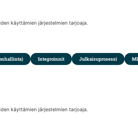
iden käyttämien järjestelmien tarjoaja.
onhallinta)
Integroinnit
Julkaisuprosessi
M
iden käyttämien järjestelmien tarjoaja.